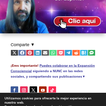
Comparte ▼
Compartir
Compartir
Compartir
Compartir
Compartir
Compartir
Compartir
Compartir
Compartir
Compartir
Compart
X
Facebook
Pinterest
LinkedIn
Email
WhatsApp
Pocket
Telegram
Reddit
Hatena
SMS
en
en
en
en
en
en
en
en
en
en
en
(Twitter)
¡Eres importante!
Puedes colaborar en la Expansión
Consciencial
siguiendo a NUNC en las redes
sociales, y compartiendo sus publicaciones▼
Utilizamos cookies para ofrecerte la mejor experiencia en
nuestra web.