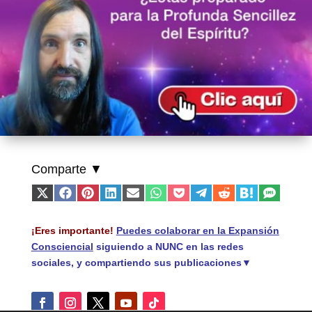
Comparte ▼
Compartir
Compartir
Compartir
Compartir
Compartir
Compartir
Compartir
Compartir
Compartir
Compartir
Compart
X
Facebook
Pinterest
LinkedIn
Email
WhatsApp
Pocket
Telegram
Reddit
Hatena
SMS
en
en
en
en
en
en
en
en
en
en
en
(Twitter)
¡Eres importante!
Puedes colaborar en la Expansión
Consciencial
siguiendo a NUNC en las redes
sociales, y compartiendo sus publicaciones▼