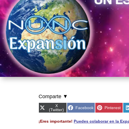
Comparte ▼
Compartir
X
Compartir
Compartir
Facebook
Pinterest
en
(Twitter)
en
en
¡Eres importante!
Puedes colaborar en la Exp