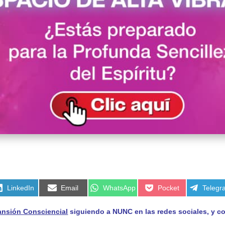
Compartir
Compartir
Compartir
Compartir
Compar
LinkedIn
Email
WhatsApp
Pocket
Telegr
en
en
en
en
en
ansión Consciencial
siguiendo a NUNC en las redes sociales, y 